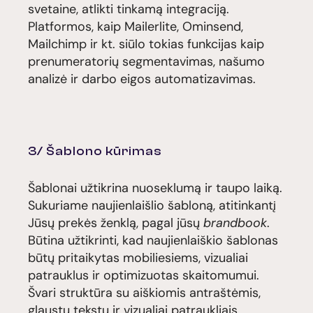
svetaine, atlikti tinkamą integraciją.
Platformos, kaip Mailerlite, Ominsend,
Mailchimp ir kt. siūlo tokias funkcijas kaip
prenumeratorių segmentavimas, našumo
analizė ir darbo eigos automatizavimas.
3/ Šablono kūrimas
Šablonai užtikrina nuoseklumą ir taupo laiką.
Sukuriame naujienlaišlio šabloną, atitinkantį
Jūsų prekės ženklą, pagal jūsų
brandbook
.
Būtina užtikrinti, kad naujienlaiškio šablonas
būtų pritaikytas mobiliesiems, vizualiai
patrauklus ir optimizuotas skaitomumui.
Švari struktūra su aiškiomis antraštėmis,
glaustu tekstu ir vizualiai patraukliais