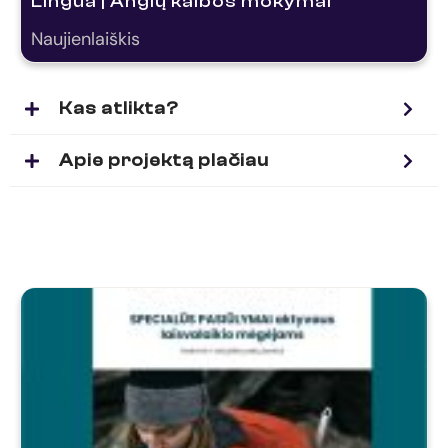
Lingua | Anglų kalbos mokymai
Naujienlaiškis
Kas atlikta?
Apie projektą plačiau