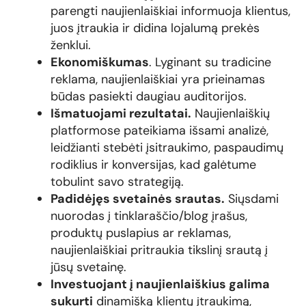
parengti naujienlaiškiai informuoja klientus,
juos įtraukia ir didina lojalumą prekės
ženklui.
Ekonomiškumas
. Lyginant su tradicine
reklama, naujienlaiškiai yra prieinamas
būdas pasiekti daugiau auditorijos.
Išmatuojami rezultatai.
Naujienlaiškių
platformose pateikiama išsami analizė,
leidžianti stebėti įsitraukimo, paspaudimų
rodiklius ir konversijas, kad galėtume
tobulint savo strategiją.
Padidėjęs svetainės srautas.
Siųsdami
nuorodas į tinklaraščio/blog įrašus,
produktų puslapius ar reklamas,
naujienlaiškiai pritraukia tikslinį srautą į
jūsų svetainę.
Investuojant į naujienlaiškius galima
sukurti
dinamišką klientų įtraukimą,