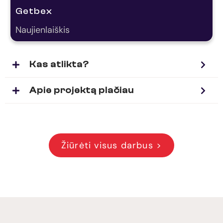
Getbex
Naujienlaiškis
Kas atlikta?
Apie projektą plačiau
Žiūrėti visus darbus >