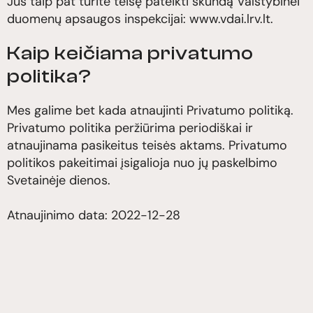
Jūs taip pat turite teisę pateikti skundą Valstybinei
duomenų apsaugos inspekcijai: www.vdai.lrv.lt.
Kaip keičiama privatumo
politika?
Mes galime bet kada atnaujinti Privatumo politiką.
Privatumo politika peržiūrima periodiškai ir
atnaujinama pasikeitus teisės aktams. Privatumo
politikos pakeitimai įsigalioja nuo jų paskelbimo
Svetainėje dienos.
Atnaujinimo data: 2022-12-28