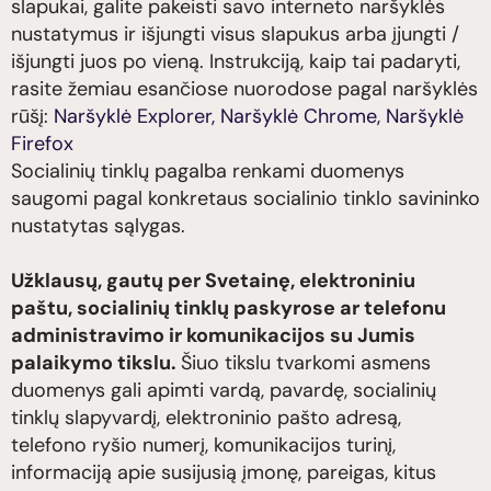
slapukai, galite pakeisti savo interneto naršyklės
nustatymus ir išjungti visus slapukus arba įjungti /
išjungti juos po vieną. Instrukciją, kaip tai padaryti,
rasite žemiau esančiose nuorodose pagal naršyklės
rūšį:
Naršyklė Explorer,
Naršyklė Chrome,
Naršyklė
Firefox
Socialinių tinklų pagalba renkami duomenys
saugomi pagal konkretaus socialinio tinklo savininko
nustatytas sąlygas.
Užklausų, gautų per Svetainę, elektroniniu
paštu, socialinių tinklų paskyrose ar telefonu
administravimo ir komunikacijos su Jumis
palaikymo tikslu.
Šiuo tikslu tvarkomi asmens
duomenys gali apimti vardą, pavardę, socialinių
tinklų slapyvardį, elektroninio pašto adresą,
telefono ryšio numerį, komunikacijos turinį,
informaciją apie susijusią įmonę, pareigas, kitus