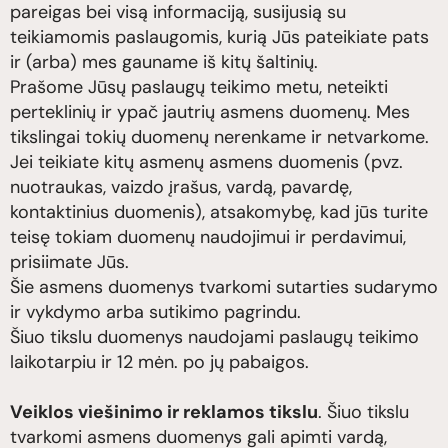
pareigas bei visą informaciją, susijusią su
teikiamomis paslaugomis, kurią Jūs pateikiate pats
ir (arba) mes gauname iš kitų šaltinių.
Prašome Jūsų paslaugų teikimo metu, neteikti
perteklinių ir ypač jautrių asmens duomenų. Mes
tikslingai tokių duomenų nerenkame ir netvarkome.
Jei teikiate kitų asmenų asmens duomenis (pvz.
nuotraukas, vaizdo įrašus, vardą, pavardę,
kontaktinius duomenis), atsakomybę, kad jūs turite
teisę tokiam duomenų naudojimui ir perdavimui,
prisiimate Jūs.
Šie asmens duomenys tvarkomi sutarties sudarymo
ir vykdymo arba sutikimo pagrindu.
Šiuo tikslu duomenys naudojami paslaugų teikimo
laikotarpiu ir 12 mėn. po jų pabaigos.
Veiklos viešinimo ir reklamos tikslu
. Šiuo tikslu
tvarkomi asmens duomenys gali apimti vardą,