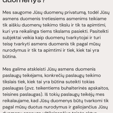
duomenys?
Mes saugome Jūsų duomenų privatumą, todėl Jūsų
asmens duomenis tretiesiems asmenims teikiame
tik aiškiu duomenų teikimo tikslu ir tik ta apimtimi,
kuri yra reikalinga tiems tikslams pasiekti. Pasitelkti
subjektai veikia kaip duomenų tvarkytojai ir turi
teisę tvarkyti asmens duomenis tik pagal mūsų
nurodymus ir tik ta apimtimi ir tiek, kiek tai yra
būtina.
Mes galime atskleisti Jūsų asmens duomenis
paslaugų teikėjams, konkrečių paslaugų teikimo
tikslais tiek, kiek tai yra būtina suteikti tokias
paslaugas (pvz. teikentiems buhalterinės apskaitos,
teisines paslaugas). Iš tokių paslaugų teikėjų mes
reikalaujame, kad Jūsų duomenys būtų tvarkomi tik
pagal mūsų duotus nurodymus ir galiojančius Jūsų