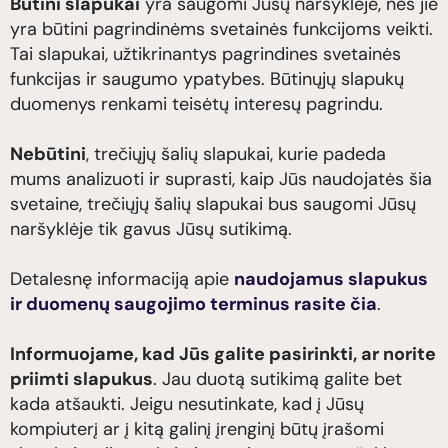
Būtini slapukai
yra saugomi Jūsų naršyklėje, nes jie
yra būtini pagrindinėms svetainės funkcijoms veikti.
Tai slapukai, užtikrinantys pagrindines svetainės
funkcijas ir saugumo ypatybes. Būtinųjų slapukų
duomenys renkami teisėtų interesų pagrindu.
Nebūtini
, trečiųjų šalių slapukai, kurie padeda
mums analizuoti ir suprasti, kaip Jūs naudojatės šia
svetaine, trečiųjų šalių slapukai bus saugomi Jūsų
naršyklėje tik gavus Jūsų sutikimą.
Detalesnę informaciją apie
naudojamus slapukus
ir duomenų saugojimo terminus rasite čia
.
Informuojame, kad Jūs galite pasirinkti, ar norite
priimti slapukus
. Jau duotą sutikimą galite bet
kada atšaukti. Jeigu nesutinkate, kad į Jūsų
kompiuterį ar į kitą galinį įrenginį būtų įrašomi