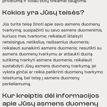
privatumą ir toliau būtų tinkamai saugoma.
Kokios yra Jūsų teisės?
Jūs turite teisę žinoti apie savo asmens duomenų
tvarkymą; susipažinti su savo asmens duomenimis,
kuriuos mes tvarkome; reikalauti ištaisyti
neteisingus, netikslius, neišsamius duomenis;
reikalauti sunaikinti asmens duomenis; nesutikti su
asmens duomenų tvarkymu ar atšaukti duotą
sutikimą tvarkyti asmens duomenis, reikalauti
sustabdyti Jūsų asmens duomenų tvarkymą, jei
vyksta ginčai ar reikia patikrinti duomenų tvarkymo
teisėtumą, bei teisę į asmens duomenų
perkeliamumą.
Kur kreiptis dėl informacijos
apie Jūsų asmens duomenų