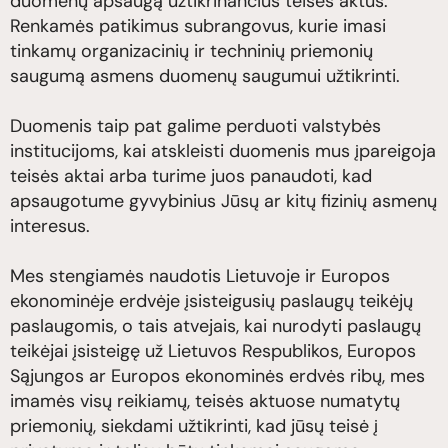
duomenų apsaugą užtikrinančius teisės aktus.
Renkamės patikimus subrangovus, kurie imasi
tinkamų organizacinių ir techninių priemonių
saugumą asmens duomenų saugumui užtikrinti.
Duomenis taip pat galime perduoti valstybės
institucijoms, kai atskleisti duomenis mus įpareigoja
teisės aktai arba turime juos panaudoti, kad
apsaugotume gyvybinius Jūsų ar kitų fizinių asmenų
interesus.
Mes stengiamės naudotis Lietuvoje ir Europos
ekonominėje erdvėje įsisteigusių paslaugų teikėjų
paslaugomis, o tais atvejais, kai nurodyti paslaugų
teikėjai įsisteigę už Lietuvos Respublikos, Europos
Sąjungos ar Europos ekonominės erdvės ribų, mes
imamės visų reikiamų, teisės aktuose numatytų
priemonių, siekdami užtikrinti, kad jūsų teisė į