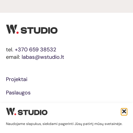
tel.
+370 659 38532
email:
labas@wstudio.lt
Projektai
Paslaugos
Apie
Privatumo politika
Naudojame slapukus, siekdami pagerinti Jūsų patirtį mūsų svetainėje.
| Gauti pasiūlymą |