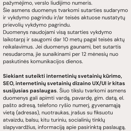
pažymėjimo, verslo liudijimo numeris.
Šie asmens duomenys tvarkomi sutarties sudarymo
ir vykdymo pagrindu ir/ar teisės aktuose nustatytų
prievolių vykdymo pagrindu.
Duomenys naudojami visą sutarties vykdymo
laikotarpį ir saugomi dar 10 metų pagal teisės aktų
reikalavimus. Jei duomenys gaunami, bet sutartis
nesudaroma, jie sunaikinami per 12 mėnesių nuo
paskutinės komunikacijos dienos.
Siekiant suteikti internetinių svetainių kūrimo,
SEO, internetinių svetainių dizaino UX/UI ir kitas
susijusias paslaugas
. Šiuo tikslu tvarkomi asmens
duomenys gali apimti vardą, pavardę, gim. datą, el.
pašto adresą, telefono ryšio numerį, gyvenamąją
vietą (adresas), nuotraukas, įrašus su fiksuotu
atvaizdu, balsu, kitu turiniu, socialinių tinklų
slapyvardžius, informaciją apie pasirinktą paslaugą,