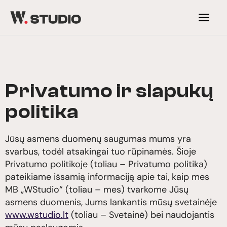
Skip
to
content
Privatumo ir slapukų
politika
Jūsų asmens duomenų saugumas mums yra
svarbus, todėl atsakingai tuo rūpinamės. Šioje
Privatumo politikoje (toliau – Privatumo politika)
pateikiame išsamią informaciją apie tai, kaip mes
MB „WStudio“ (toliau – mes) tvarkome Jūsų
asmens duomenis, Jums lankantis mūsų svetainėje
www.wstudio.lt
(toliau – Svetainė) bei naudojantis