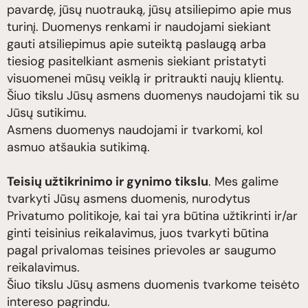
pavardę, jūsų nuotrauką, jūsų atsiliepimo apie mus
turinį. Duomenys renkami ir naudojami siekiant
gauti atsiliepimus apie suteiktą paslaugą arba
tiesiog pasitelkiant asmenis siekiant pristatyti
visuomenei mūsų veiklą ir pritraukti naujų klientų.
Šiuo tikslu Jūsų asmens duomenys naudojami tik su
Jūsų sutikimu.
Asmens duomenys naudojami ir tvarkomi, kol
asmuo atšaukia sutikimą.
Teisių užtikrinimo ir gynimo tikslu
. Mes galime
tvarkyti Jūsų asmens duomenis, nurodytus
Privatumo politikoje, kai tai yra būtina užtikrinti ir/ar
ginti teisinius reikalavimus, juos tvarkyti būtina
pagal privalomas teisines prievoles ar saugumo
reikalavimus.
Šiuo tikslu Jūsų asmens duomenis tvarkome teisėto
intereso pagrindu.