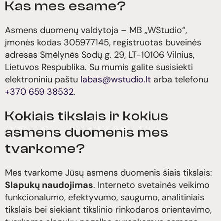
Kas mes esame?
Asmens duomenų valdytoja – MB „WStudio“,
įmonės kodas 305977145, registruotas buveinės
adresas Smėlynės Sodų g. 29, LT-10106 Vilnius,
Lietuvos Respublika. Su mumis galite susisiekti
elektroniniu paštu
labas@wstudio.lt
arba telefonu
+370 659 38532
.
Kokiais tikslais ir kokius
asmens duomenis mes
tvarkome?
Mes tvarkome Jūsų asmens duomenis šiais tikslais:
Slapukų naudojimas
. Interneto svetainės veikimo
funkcionalumo, efektyvumo, saugumo, analitiniais
tikslais bei siekiant tikslinio rinkodaros orientavimo,