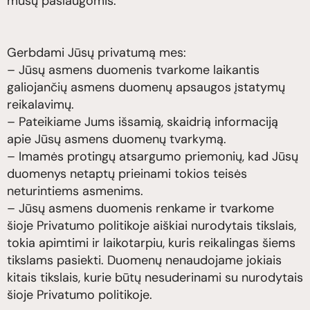
mūsų paslaugomis.
Gerbdami Jūsų privatumą mes:
– Jūsų asmens duomenis tvarkome laikantis
galiojančių asmens duomenų apsaugos įstatymų
reikalavimų.
– Pateikiame Jums išsamią, skaidrią informaciją
apie Jūsų asmens duomenų tvarkymą.
– Imamės protingų atsargumo priemonių, kad Jūsų
duomenys netaptų prieinami tokios teisės
neturintiems asmenims.
– Jūsų asmens duomenis renkame ir tvarkome
šioje Privatumo politikoje aiškiai nurodytais tikslais,
tokia apimtimi ir laikotarpiu, kuris reikalingas šiems
tikslams pasiekti. Duomenų nenaudojame jokiais
kitais tikslais, kurie būtų nesuderinami su nurodytais
šioje Privatumo politikoje.