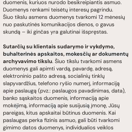
duomenis, kuriuos nurodo besikreipiantis asmuo.
Duomenys renkami teisėtų interesų pagrindu.
Šiuo tikslu asmens duomenys tvarkomi 12 mėnesių
nuo paskutinės komunikacijos dienos, o gavus
skundą – iki ginčas yra galutinai išspręstas.
Sutarčių su klientais sudarymo ir vykdymo,
buhalterinės apskaitos, mokesčių ar dokumentų
archyvavimo tikslu
. Šiuo tikslu tvarkomi asmens
duomenys gali apimti vardą, pavardę, adresą,
elektroninio pašto adresą, socialinių tinklų
slapyvardžius, telefono ryšio numerį, informaciją
apie paslaugą (pvz.: paslaugos pavadinimas, data),
banko sąskaitos duomenis, informaciją apie
mokėjimą, informaciją apie susijusią įmonę, Jūsų
pareigas, kitus apskaitai būtinus duomenis. Kai
paslaugas perka fizinis asmuo, gali būti tvarkomi
gimimo datos duomenys, individualios veiklos