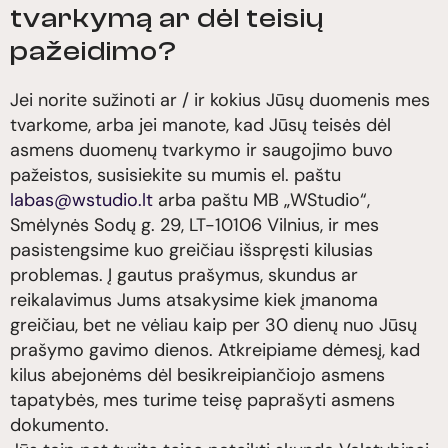
tvarkymą ar dėl teisių
pažeidimo?
Jei norite sužinoti ar / ir kokius Jūsų duomenis mes
tvarkome, arba jei manote, kad Jūsų teisės dėl
asmens duomenų tvarkymo ir saugojimo buvo
pažeistos, susisiekite su mumis el. paštu
labas@wstudio.lt
arba paštu MB „WStudio“,
Smėlynės Sodų g. 29, LT-10106 Vilnius, ir mes
pasistengsime kuo greičiau išspręsti kilusias
problemas. Į gautus prašymus, skundus ar
reikalavimus Jums atsakysime kiek įmanoma
greičiau, bet ne vėliau kaip per 30 dienų nuo Jūsų
prašymo gavimo dienos. Atkreipiame dėmesį, kad
kilus abejonėms dėl besikreipiančiojo asmens
tapatybės, mes turime teisę paprašyti asmens
dokumento.