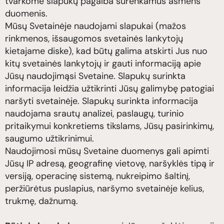
tvarkome slapukų pagalba surenkamus asmens
duomenis.
Mūsų Svetainėje naudojami slapukai (mažos
rinkmenos, išsaugomos svetainės lankytojų
kietajame diske), kad būtų galima atskirti Jus nuo
kitų svetainės lankytojų ir gauti informaciją apie
Jūsų naudojimąsi Svetaine. Slapukų surinkta
informacija leidžia užtikrinti Jūsų galimybę patogiai
naršyti svetainėje. Slapukų surinkta informacija
naudojama srautų analizei, paslaugų, turinio
pritaikymui konkretiems tikslams, Jūsų pasirinkimų,
saugumo užtikrinimui.
Naudojimosi mūsų Svetaine duomenys gali apimti
Jūsų IP adresą, geografinę vietovę, naršyklės tipą ir
versiją, operacinę sistemą, nukreipimo šaltinį,
peržiūrėtus puslapius, naršymo svetainėje kelius,
trukmę, dažnumą.